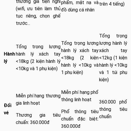
thương gia tiện nghi
phẩm, mặt nạ và
trên 4 tiếng)
(wifi, ưu tiên làm thủ
đồ dùng cá nhân
tục riêng, chọn ghế
trước...
Tổng trọng
Tổng trọng lượng
lượng hành lý
Tổng trọng lượng
hành lý xách tay
xách tay
Hành
hành lý xách tay
<18kg (2 kiện
<12kg (1 kiện
lý
<18kg (2 kiện hành lý
hành lý <10kg và
hành lý <10kg
<10kg và 1 phụ kiện)
1 phụ kiện)
và 1 túi phụ
kiện)
Miễn phí hạng phổ
Miễn phí hạng thương
thông linh hoạt
360.000 phổ
gia linh hoạt
Đổi
thông tiêu
Phổ thông tiêu
vé
Thương gia tiêu
chuẩn
chuẩn đặc biệt:
chuẩn: 360.000đ
360.000đ