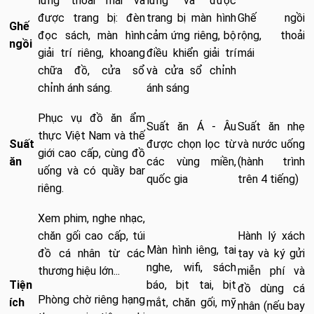
lưng thoải mái và
lưng và được
được trang bị: đèn
trang bị màn hình
Ghế ngồi
Ghế
đọc sách, màn hình
cảm ứng riêng, bộ
rộng, thoải
ngồi
giải trí riêng, khoang
điều khiển giải trí
mái
chữa đồ, cửa sổ
và cửa sổ chỉnh
chỉnh ánh sáng.
ánh sáng
Phục vụ đồ ăn ẩm
Suất ăn Á - Âu
Suất ăn nhẹ
thực Việt Nam và thế
Suất
được chọn lọc từ
và nước uống
giới cao cấp, cùng đồ
ăn
các vùng miền,
(hành trình
uống và có quầy bar
quốc gia
trên 4 tiếng)
riêng.
Xem phim, nghe nhạc,
chăn gối cao cấp, túi
Hành lý xách
Màn hình iêng, tai
đồ cá nhân từ các
tay và ký gửi
nghe, wifi, sách
thương hiệu lớn...
miễn phí và
Tiện
báo, bịt tai, bịt
đồ dùng cá
Phòng chờ riêng hạng
ích
mắt, chăn gối, mỹ
nhân (nếu bay