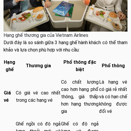
Hạng ghế thương gia của Vietnam Airlines
Dưới đây là so sánh giữa 3 hạng ghế hành khách có thể tham
khảo và lựa chọn phù hợp với nhu cầu:
Hạng
Phổ thông đặc
Thương gia
Phổ thông
ghế
biệt
Có chất lượng
Là hạng vé
cao hơn hạng phổ
có giá rẻ nhất
Giá
Có giá vé cao nhất
thông, giá thấp
và có hạn chế
vé
trong các hạng vé
hơn hạng thương
không được
gia
đổi vé
Ghế ngồi có độ ngả
Ghế có độ ngả