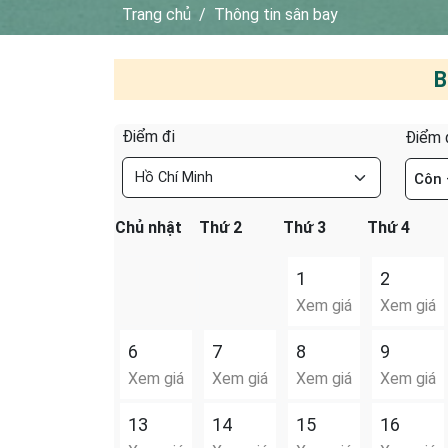
Trang chủ
Thông tin sân bay
B
Điểm đi
Điểm 
Côn
Chủ nhật
Thứ 2
Thứ 3
Thứ 4
1
2
Xem giá
Xem giá
6
7
8
9
Xem giá
Xem giá
Xem giá
Xem giá
13
14
15
16