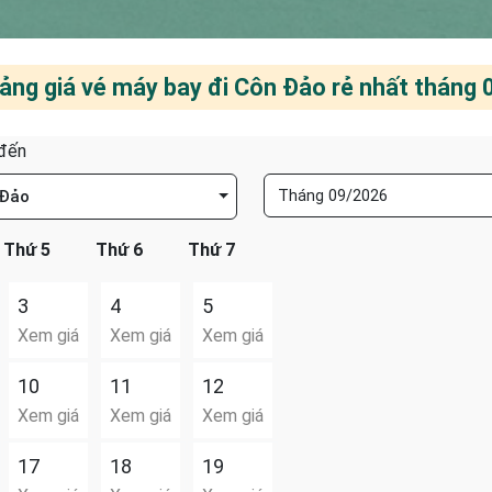
ảng giá vé máy bay đi Côn Đảo rẻ nhất tháng 
đến
 Đảo
Thứ 5
Thứ 6
Thứ 7
3
4
5
Xem giá
Xem giá
Xem giá
10
11
12
Xem giá
Xem giá
Xem giá
17
18
19