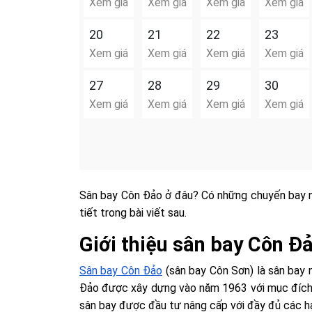
Xem giá
Xem giá
Xem giá
Xem giá
20
21
22
23
Xem giá
Xem giá
Xem giá
Xem giá
27
28
29
30
Xem giá
Xem giá
Xem giá
Xem giá
Sân bay Côn Đảo ở đâu? Có những chuyến bay n
tiết trong bài viết sau.
Giới thiệu sân bay Côn Đ
Sân bay Côn Đảo
(sân bay Côn Sơn) là sân bay 
Đảo được xây dựng vào năm 1963 với mục đích 
sân bay được đầu tư nâng cấp với đầy đủ các h