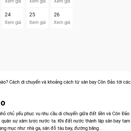
Xem giá
Xem giá
Xem giá
24
25
26
Xem giá
Xem giá
Xem giá
ào? Cách di chuyển và khoảng cách từ sân bay Côn Đảo tới các
ảo
nhỏ chủ yếu phục vụ nhu cầu di chuyển giữa đất liền và Côn Đảo
quân sự xâm lược nước ta. Khi đất nước thành lập sân bay tạm 
ạng mục như: nhà ga, sân đỗ tàu bay, đường băng…